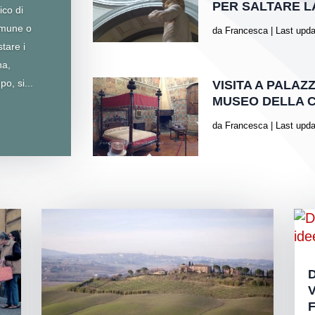
PER SALTARE LA
ico di
omune o
da
Francesca
|
Last upda
tare i
na,
o, si...
VISITA A PALAZ
MUSEO DELLA C
da
Francesca
|
Last upda