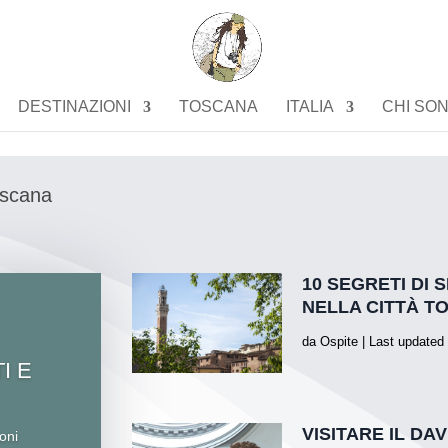
DESTINAZIONI
TOSCANA
ITALIA
CHI SO
Toscana
10 SEGRETI DI 
NELLA CITTÀ T
da
Ospite
|
Last updated
I E
VISITARE IL DA
ioni