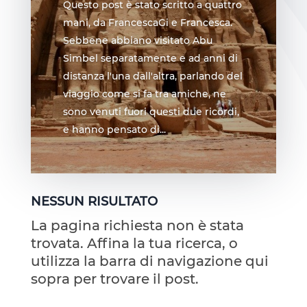
Questo post è stato scritto a quattro
mani, da FrancescaGi e Francesca.
Sebbene abbiano visitato Abu
Simbel separatamente e ad anni di
distanza l'una dall'altra, parlando del
viaggio come si fa tra amiche, ne
sono venuti fuori questi due ricordi,
e hanno pensato di...
NESSUN RISULTATO
La pagina richiesta non è stata
trovata. Affina la tua ricerca, o
utilizza la barra di navigazione qui
sopra per trovare il post.