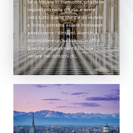
Se vi trovate in Piemonte, una delle
regioni più belle d'Italia, e avete
visto tutto quello che c'è da vedere
a Torino, potreste essere interessati
a esplorarne i dintorni. Avendo a
disposizione un weekend, vi offro
qualche suggerimento su cosa
vedere nei dintorni di...