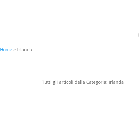
Home
>
Irlanda
Tutti gli articoli della Categoria: Irlanda
Cosa Vedere Lungo La 
Atlantic Way E Consigli U
In questo post vi parlerò di cosa vedere lu
Atlantic Way, la costa occidentale dell’I