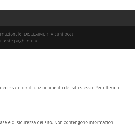
rnazionale. DISCLAIMER: Alcuni post
’utente paghi nulla.
ecessari per il funzionamento del sito stesso. Per ulteriori
 base e di sicurezza del sito. Non contengono informazioni