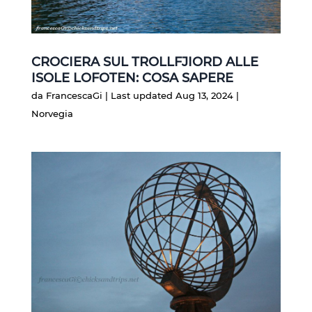
CROCIERA SUL TROLLFJIORD ALLE
ISOLE LOFOTEN: COSA SAPERE
da
FrancescaGi
|
Last updated Aug 13, 2024
|
Norvegia