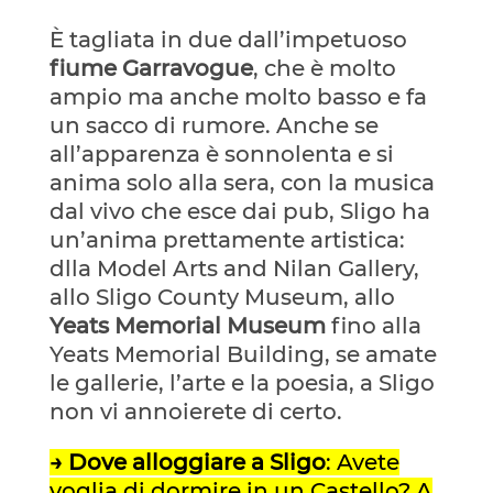
È tagliata in due dall’impetuoso
fiume Garravogue
, che è molto
ampio ma anche molto basso e fa
un sacco di rumore. Anche se
all’apparenza è sonnolenta e si
anima solo alla sera, con la musica
dal vivo che esce dai pub, Sligo ha
un’anima prettamente artistica:
dlla Model Arts and Nilan Gallery,
allo Sligo County Museum, allo
Yeats Memorial Museum
fino alla
Yeats Memorial Building, se amate
le gallerie, l’arte e la poesia, a Sligo
non vi annoierete di certo.
→ Dove alloggiare a Sligo
: Avete
voglia di dormire in un Castello? A