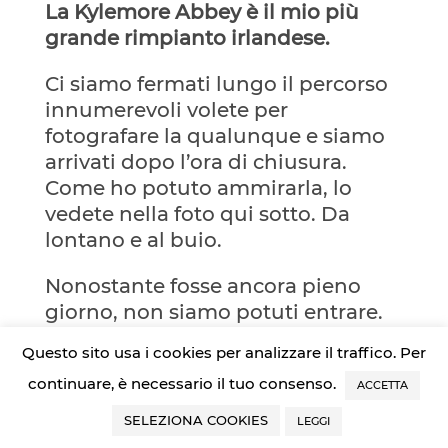
La Kylemore Abbey è il mio più
grande rimpianto irlandese.
Ci siamo fermati lungo il percorso
innumerevoli volete per
fotografare la qualunque e siamo
arrivati dopo l’ora di chiusura.
Come ho potuto ammirarla, lo
vedete nella foto qui sotto. Da
lontano e al buio.
Nonostante fosse ancora pieno
giorno, non siamo potuti entrare.
Questo sito usa i cookies per analizzare il traffico. Per
Si tratta di un pittoresco (oggi si
direbbe instagrammabile)
continuare, è necessario il tuo consenso.
ACCETTA
monastero benedettino con sede
SELEZIONA COOKIES
LEGGI
in un castello del XIX secolo, in riva