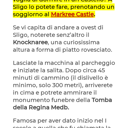
Sligo lo potete fare, prenotando un
soggiorno al
Markree Castle
.
Se vi capita di andare a ovest di
Sligo, noterete senz’altro il
Knocknaree
, una curiosissima
altura a forma di piatto rovesciato.
Lasciate la macchina al parcheggio
e iniziate la salita. Dopo circa 45
minuti di cammino (il dislivello è
minimo, solo 300 metri), arriverete
in cima e potrete ammirare il
monumento funebre della
Tomba
della Regina Medb.
Famosa per aver dato inizio nel I
secolo a quella che fu chiamata la