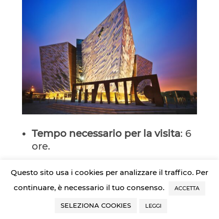
Tempo necessario per la visita
: 6
ore.
La Causeway Coastal Route
inizia a
Questo sito usa i cookies per analizzare il traffico. Per
Belfast
, quindi è giusto trascorrere
continuare, è necessario il tuo consenso.
ACCETTA
un po’ di tempo esplorando la
SELEZIONA COOKIES
LEGGI
capitale dell’Irlanda del Nord.