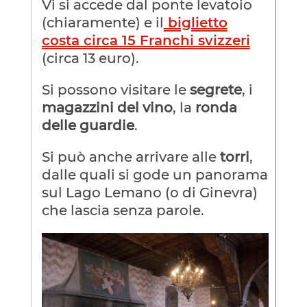
Vi si accede dal ponte levatoio
(chiaramente) e il
biglietto
costa circa 15 Franchi svizzeri
(circa 13 euro).
Si possono visitare le
segrete
, i
magazzini del vino
, la
ronda
delle guardie
.
Si può anche arrivare alle
torri
,
dalle quali si gode un panorama
sul Lago Lemano (o di Ginevra)
che lascia senza parole.