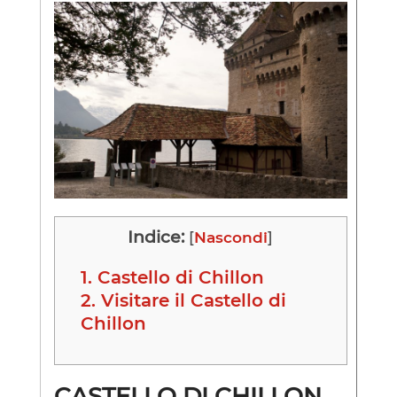
Indice:
[
Nascondi
]
1.
Castello di Chillon
2.
Visitare il Castello di
Chillon
CASTELLO DI CHILLON