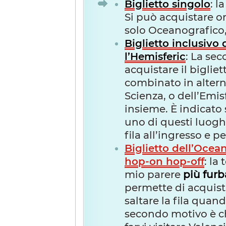
Biglietto singolo
: l
Si può acquistare on l
solo Oceanografico
Biglietto inclusivo
l’Hemisferic
: La se
acquistare il biglie
combinato in altern
Scienza, o dell’Emisf
insieme. È indicato 
uno di questi luoghi
fila all’ingresso e 
Biglietto dell’Ocean
hop-on hop-off
: la
mio parere
più furb
permette di acquista
saltare la fila quand
secondo motivo è che