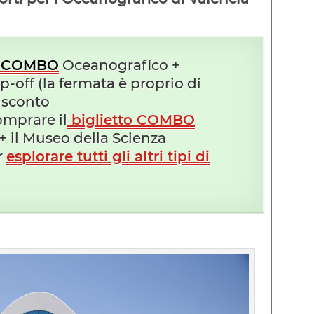
to COMBO
Oceanografico +
off (la fermata è proprio di
i sconto
omprare il
biglietto COMBO
+ il Museo della Scienza
r
esplorare tutti gli altri tipi di