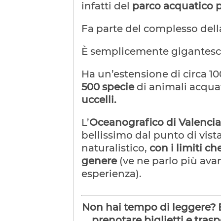
infatti del
parco acquatico p
Fa parte del complesso della 
È semplicemente gigantesc
Ha un’estensione di circa 10
500 specie
di animali acquat
uccelli.
L’
Oceanografico di Valencia
bellissimo dal punto di vis
naturalistico,
con i limiti c
genere
(ve ne parlo più ava
esperienza).
Non hai tempo di leggere? E
prenotare biglietti e tras