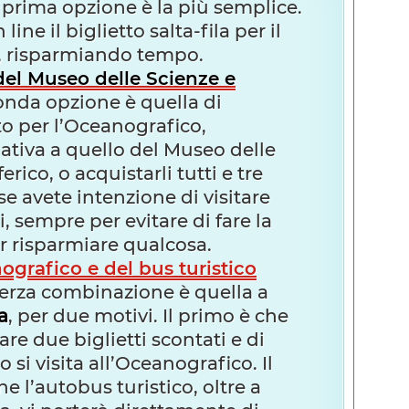
a prima opzione è la più semplice.
ine il biglietto salta-fila per il
, risparmiando tempo.
 del Museo delle Scienze e
conda opzione è quella di
tto per l’Oceanografico,
ativa a quello del Museo delle
erico, o acquistarli tutti e tre
se avete intenzione di visitare
, sempre per evitare di fare la
per risparmiare qualcosa.
ografico e del bus turistico
 terza combinazione è quella a
a
, per due motivi. Il primo è che
re due biglietti scontati e di
o si visita all’Oceanografico. Il
 l’autobus turistico, oltre a