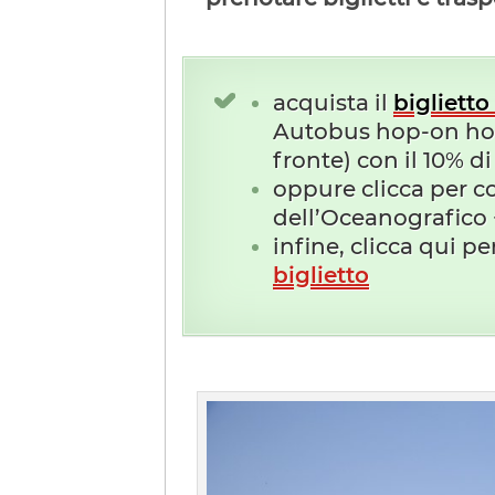
acquista il
bigliet
Autobus hop-on hop-
fronte) con il 10% d
oppure clicca per c
dell’Oceanografico 
infine, clicca qui
pe
biglietto