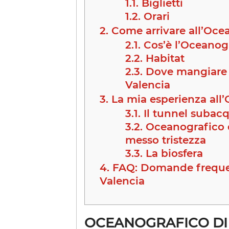
1.1.
Biglietti
1.2.
Orari
2.
Come arrivare all’Ocea
2.1.
Cos’è l’Oceanogr
2.2.
Habitat
2.3.
Dove mangiare a
Valencia
3.
La mia esperienza all’
3.1.
Il tunnel subacq
3.2.
Oceanografico d
messo tristezza
3.3.
La biosfera
4.
FAQ: Domande frequent
Valencia
OCEANOGRAFICO DI V