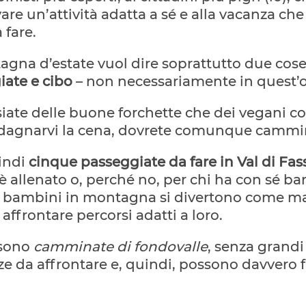
are un’attività adatta a sé e alla vacanza che
 fare.
gna d’estate vuol dire soprattutto due cose
iate e cibo
– non necessariamente in quest’o
siate delle buone forchette che dei vegani co
dagnarvi la cena, dovrete comunque cammi
indi
cinque passeggiate da fare in Val di Fas
è allenato o, perché no, per chi ha con sé b
 I bambini in montagna si divertono come ma
affrontare percorsi adatti a loro.
 sono
camminate di fondovalle
, senza grandi
 da affrontare e, quindi, possono davvero f