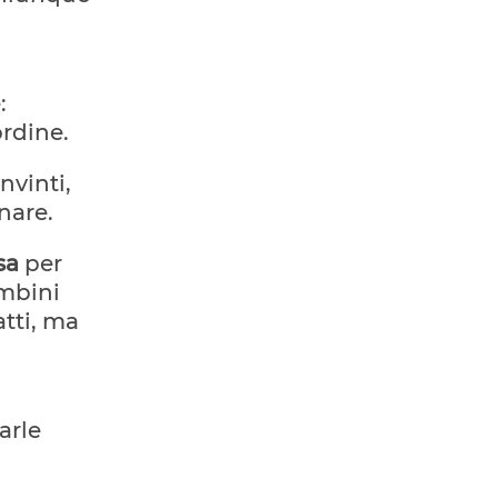
:
rdine.
nvinti,
nare.
sa
per
ambini
tti, ma
arle