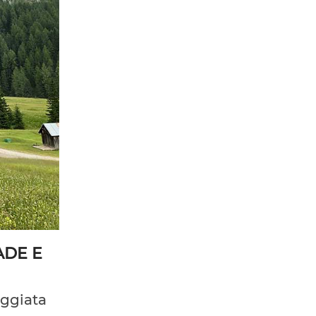
ADE E
eggiata