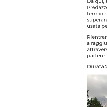
Da qui, 
Predazzo
termine 
superand
usata pe
Rientra
a raggiu
attraver
partenz
Durata 2