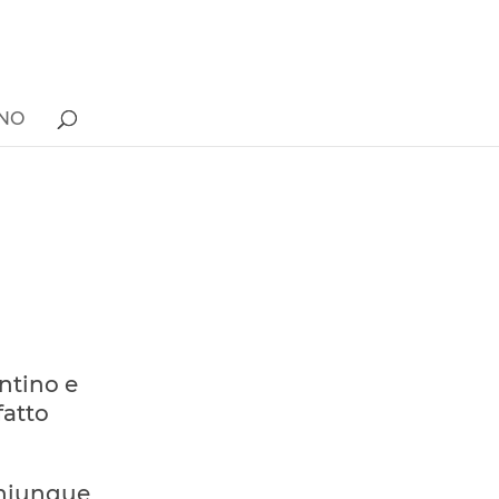
ONO
entino e
fatto
 chiunque