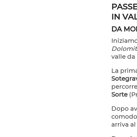
PASSE
IN VA
DA MOE
Iniziam
Dolomit
valle da
La prima
Sotegra
percorre
Sorte
(Pr
Dopo ave
comodo),
arriva a