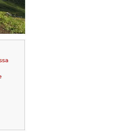
Assa
e