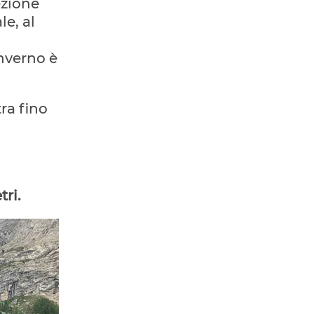
ezione
le, al
inverno è
ra fino
tri.