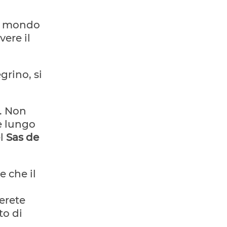
il mondo
vere il
grino, si
e. Non
ue lungo
el
Sas de
e che il
erete
to di