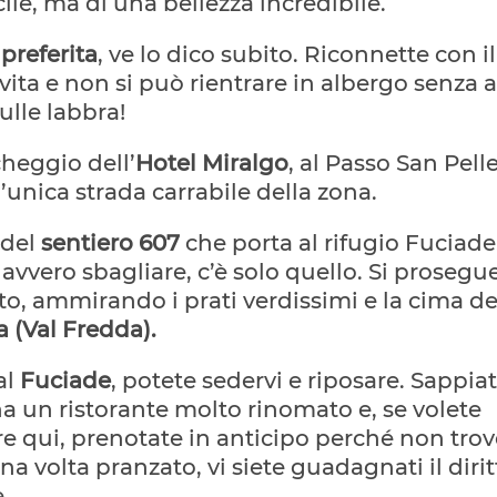
acile, ma di una bellezza incredibile.
 preferita
, ve lo dico subito. Riconnette con 
 vita e non si può rientrare in albergo senza a
sulle labbra!
heggio dell’
Hotel Miralgo
, al Passo San Pelle
’unica strada carrabile della zona.
 del
sentiero 607
che porta al rifugio Fuciad
avvero sbagliare, c’è solo quello. Si proseg
ato, ammirando i prati verdissimi e la cima d
a (Val Fredda).
al
Fuciade
, potete sedervi e riposare. Sappiat
ha un ristorante molto rinomato e, se volete
 qui, prenotate in anticipo perché non trov
na volta pranzato, vi siete guadagnati il dirit
e.