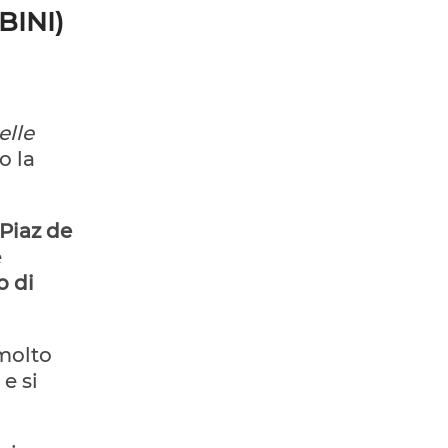
BINI)
elle
o la
Piaz de
e
o di
 molto
e si