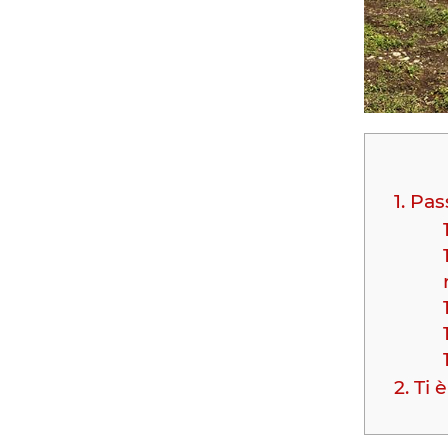
1.
Pass
2.
Ti è