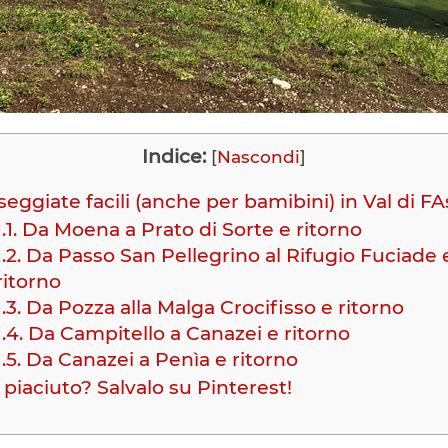
Indice:
[
Nascondi
]
eggiate facili (anche per bamibini) in Val di F
1.1.
Da Moena a Prato di Sorte e ritorno
1.2.
Da Passo San Pellegrino al Rifugio Fuciade 
ritorno
1.3.
Da Pozza alla Malga Crocifisso e ritorno
1.4.
Da Campitello a Canazei e ritorno
1.5.
Da Canazei a Penìa e ritorno
 piaciuto? Salvalo su Pinterest!