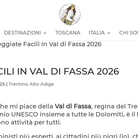
DESTINAZIONI
TOSCANA
ITALIA
CHI S
ggiate Facili In Val di Fassa 2026
ILI IN VAL DI FASSA 2026
25
|
Trentino Alto Adige
che mi piace della
Val di Fassa
, regina del Tr
io UNESCO insieme a tutte le Dolomiti, è il 
no attività per tutti.
pinisti più esperti, ai cittadini più pigri (io),