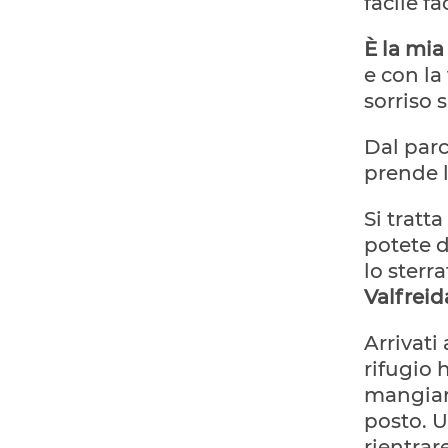
facile f
È la mia
e con la
sorriso 
Dal parc
prende l
Si tratta
potete d
lo sterr
Valfreid
Arrivati 
rifugio 
mangiare
posto. U
rientrar