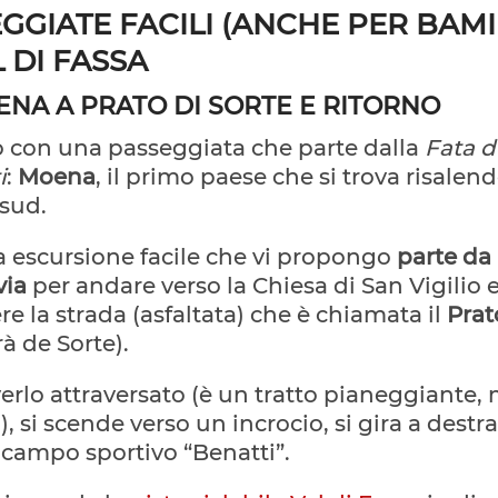
GGIATE FACILI (ANCHE PER BAMI
L DI FASSA
NA A PRATO DI SORTE E RITORNO
o con una passeggiata che parte dalla
Fata d
i
:
Moena
, il primo paese che si trova risalend
 sud.
 escursione facile che vi propongo
parte da 
via
per andare verso la Chiesa di San Vigilio 
re la strada (asfaltata) che è chiamata il
Prat
à de Sorte).
rlo attraversato (è un tratto pianeggiante,
 si scende verso un incrocio, si gira a destra 
l campo sportivo “Benatti”.