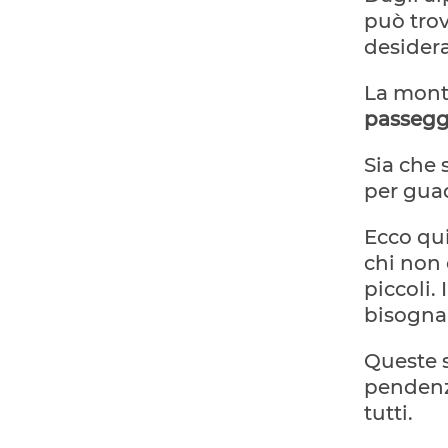
può trov
desidera
La monta
passegg
Sia che 
per gua
Ecco qu
chi non 
piccoli.
bisogna 
Queste
pendenze
tutti.