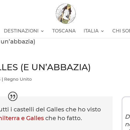
DESTINAZIONI
TOSCANA
ITALIA
CHI S
(e un’abbazia)
LLES (E UN’ABBAZIA)
5
|
Regno Unito
tti i castelli del Galles che ho visto
D
ilterra e Galles
che ho fatto.
n