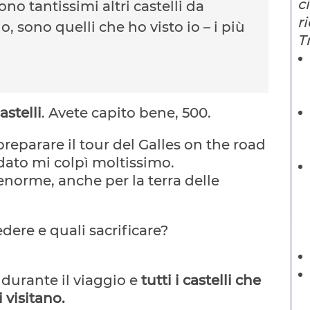
c
no tantissimi altri castelli da
r
, sono quelli che ho visto io – i più
T
astelli
. Avete capito bene, 500.
reparare il tour del Galles on the road
 dato mi colpì moltissimo.
norme, anche per la terra delle
edere e quali sacrificare?
à durante il viaggio e
tutti i castelli che
i visitano.