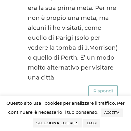
era la sua prima meta. Per me
non è propio una meta, ma
alcuni li ho visitati, come
quello di Parigi (solo per
vedere la tomba di J.Morrison)
o quello di Perth. E’ un modo
molto alternativo per visitare
una città
Rispondi
Questo sito usa i cookies per analizzare il traffico. Per
continuare, è necessario il tuo consenso.
Francesca
il 5 Settembre 2018 alle
ACCETTA
SELEZIONA COOKIES
9:12
LEGGI