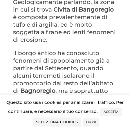
Geologicamente parlando, la zona
in cui si trova
Civita di Bangoregio
è composta prevalentemente di
tufo e di argilla, ed è molto
soggetta a frane ed lenti fenomeni
di erosione.
Il borgo antico ha conosciuto
fenomeni di spopolamento già a
partire dal Settecento, quando
alcuni terremoti isolarono il
promontorio dal resto dell’abitato
di
Bagnoregio
, ma è soprattutto
nel corso del Novecento che
Civita
Questo sito usa i cookies per analizzare il traffico. Per
si è progressivamente svuotata,
continuare, è necessario il tuo consenso.
ACCETTA
sino ad essere quasi del tutto
abbandonata (sembra che vi siano
SELEZIONA COOKIES
LEGGI
residenti soltanto una decina di