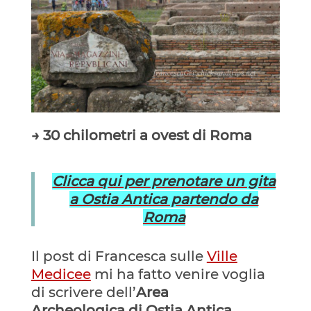
→ 30 chilometri a ovest di Roma
Clicca qui per prenotare un gita
a Ostia Antica partendo da
Roma
Il post di Francesca sulle
Ville
Medicee
mi ha fatto venire voglia
di scrivere dell’
Area
Archeologica di Ostia Antica
.