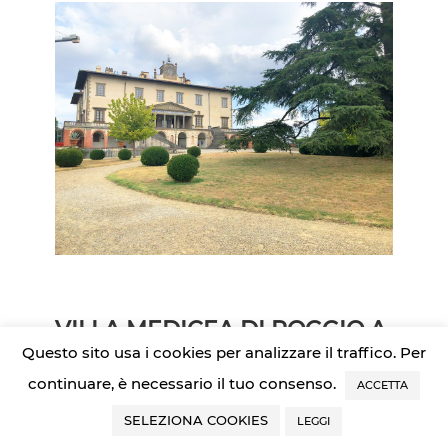
VILLA MEDICEA DI POGGIO A
Questo sito usa i cookies per analizzare il traffico. Per
CAIANO: VISITE GUIDATE
continuare, è necessario il tuo consenso.
ACCETTA
Purtroppo non sono previste
visite guidate per la Villa di
SELEZIONA COOKIES
LEGGI
Poggio a Caiano: c’è un