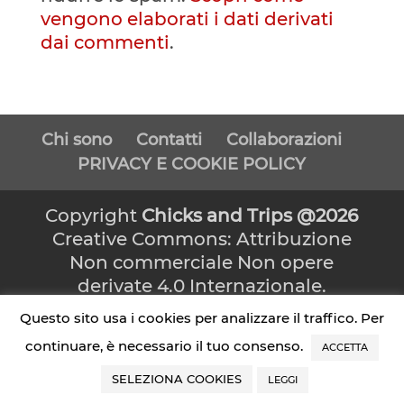
vengono elaborati i dati derivati
dai commenti
.
Chi sono
Contatti
Collaborazioni
PRIVACY E COOKIE POLICY
Copyright
Chicks and Trips @2026
Creative Commons: Attribuzione
Non commerciale Non opere
derivate 4.0 Internazionale.
DISCLAIMER: Alcuni post
Questo sito usa i cookies per analizzare il traffico. Per
contengono link affiliati: sono
continuare, è necessario il tuo consenso.
ACCETTA
collegamenti che, se cliccati,
possono far guadagnare una
SELEZIONA COOKIES
LEGGI
commissione senza che l’utente