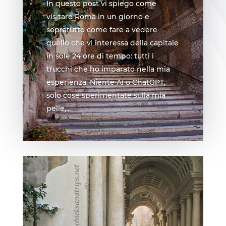
In questo post vi spiego come
visitare Roma in un giorno e
sopratutto come fare a vedere
quello che vi interessa della capitale
in sole 24 ore di tempo: tutti i
trucchi che ho imparato nella mia
esperienza. Niente AI o ChatGPT,
solo cose sperimentate sulla mia
pelle,...