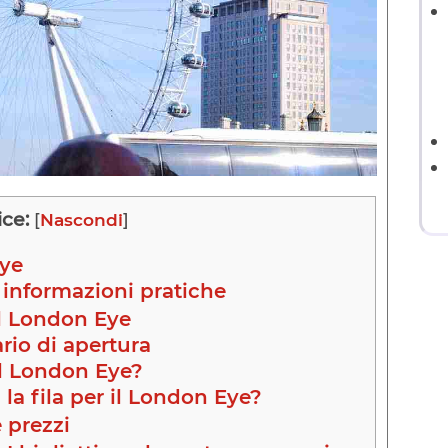
ice:
[
Nascondi
]
Eye
 informazioni pratiche
l London Eye
rio di apertura
l London Eye?
la fila per il London Eye?
 prezzi