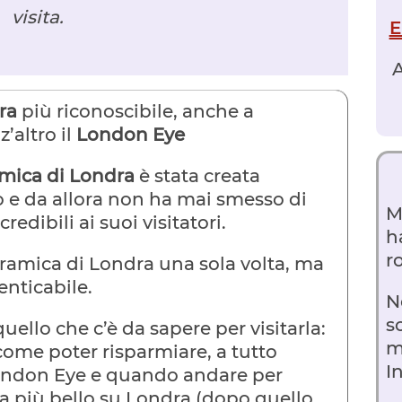
visita.
E
A
ra
più riconoscibile, anche a
’altro il
London Eye
mica di Londra
è stata creata
io e da allora non ha mai smesso di
M
edibili ai suoi visitatori.
h
r
oramica di Londra una sola volta, ma
enticabile.
N
s
quello che c’è da sapere per visitarla:
m
 come poter risparmiare, a tutto
I
 London Eye e quando andare per
a più bello su Londra (dopo quello