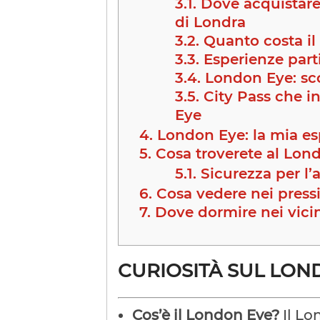
3.1.
Dove acquistare 
di Londra
3.2.
Quanto costa il 
3.3.
Esperienze part
3.4.
London Eye: sc
3.5.
City Pass che in
Eye
4.
London Eye: la mia es
5.
Cosa troverete al Lon
5.1.
Sicurezza per l’
6.
Cosa vedere nei press
7.
Dove dormire nei vici
CURIOSITÀ SUL LON
Cos’è il London Eye?
Il Lo