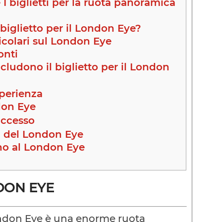
I biglietti per la ruota panoramica
biglietto per il London Eye?
icolari sul London Eye
onti
cludono il biglietto per il London
perienza
don Eye
accesso
i del London Eye
no al London Eye
DON EYE
ndon Eye è una enorme ruota