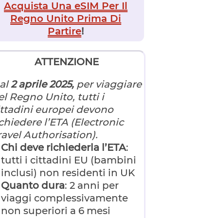
Acquista Una eSIM Per Il
Regno Unito Prima Di
Partire
!
ATTENZIONE
al
2 aprile 2025,
per viaggiare
el Regno Unito, tutti i
ittadini europei devono
ichiedere l’ETA (Electronic
ravel Authorisation).
Chi
deve richiederla l’ETA
:
tutti i cittadini EU (bambini
inclusi) non residenti in UK
Quanto dura
: 2 anni per
viaggi complessivamente
non superiori a 6 mesi