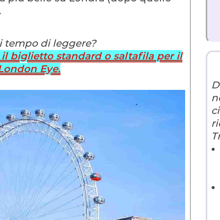
.
 tempo di leggere?
l biglietto standard o saltafila per il
London Eye.
D
n
c
r
T