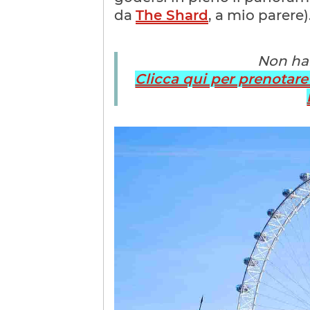
da
The Shard
, a mio parere)
Non hai
Clicca qui per prenotare i