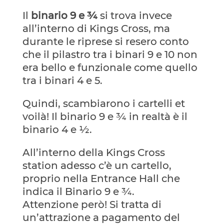
Il
binario 9 e ¾
si trova invece
all’interno di Kings Cross, ma
durante le riprese si resero conto
che il pilastro tra i binari 9 e 10 non
era bello e funzionale come quello
tra i binari 4 e 5.
Quindi, scambiarono i cartelli et
voilà! Il binario 9 e ¾ in realtà è il
binario 4 e ½.
All’interno della Kings Cross
station adesso c’è un cartello,
proprio nella Entrance Hall che
indica il Binario 9 e ¾.
Attenzione però! Si tratta di
un’attrazione a pagamento del