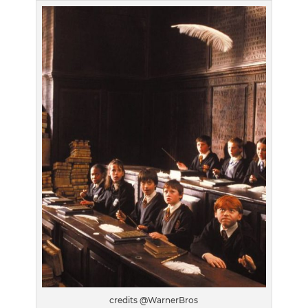
credits @WarnerBros