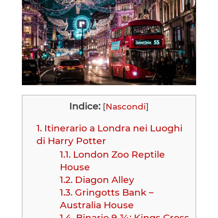
Indice:
[
Nascondi
]
1.
Itinerario a Londra nei Luoghi
di Harry Potter
1.1.
London Zoo Reptile
House
1.2.
Diagon Alley
1.3.
Gringotts Bank –
Australia House
1.4.
Binario 9 ¾: Kings Cross