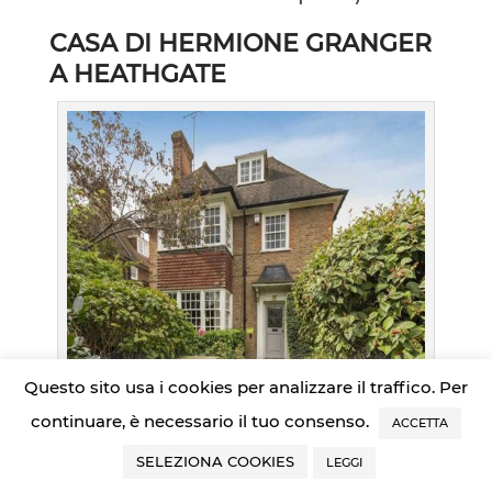
CASA DI HERMIONE GRANGER
A HEATHGATE
Questo sito usa i cookies per analizzare il traffico. Per
credits @ENews
continuare, è necessario il tuo consenso.
ACCETTA
In “Harry Potter e i Doni della
SELEZIONA COOKIES
LEGGI
Morte parte I”, vediamo una