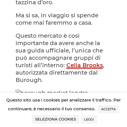
tazzina d’oro.
Ma si sa, in viaggio si spende
come mai faremmo a casa.
Questo mercato è così
importante da avere anche la
sua guida ufficiale, l’unica che
può accompagnare gruppi di
turisti all’interno:
Celia Brooks
,
autorizzata direttamente dal
Burough.
Questo sito usa i cookies per analizzare il traffico. Per
OLD SPITALFIELDS
continuare, è necessario il tuo consenso.
ACCETTA
MARKET
SELEZIONA COOKIES
LEGGI
Quartiere
: Spitafields.