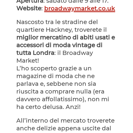
Apertura
: sabato dalle 9 alle 17.
Website
:
broadwaymarket.co.uk
Nascosto tra le stradine del
quartiere Hackney, troverete il
miglior mercatino di abiti usati e
accessori di moda vintage di
tutta Londra
: il Broadway
Market!
L’ho scoperto grazie a un
magazine di moda che ne
parlava e, sebbene non sia
riuscita a comprare nulla (era
davvero affollatissimo), non mi
ha certo delusa. Anzi!
All’interno del mercato troverete
anche delizie appena uscite dal