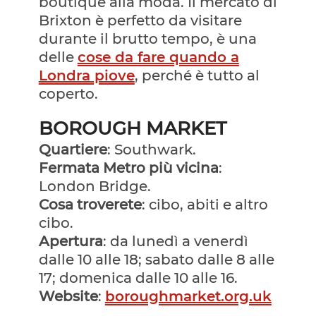
boutique alla moda. Il mercato di
Brixton è perfetto da visitare
durante il brutto tempo, è una
delle
cose da fare quando a
Londra piove
, perché è tutto al
coperto.
BOROUGH MARKET
Quartiere
: Southwark.
Fermata Metro più vicina
:
London Bridge.
Cosa troverete
: cibo, abiti e altro
cibo.
Apertura
: da lunedì a venerdì
dalle 10 alle 18; sabato dalle 8 alle
17; domenica dalle 10 alle 16.
Website
:
boroughmarket.org.uk