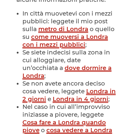
In città muovetevi con i mezzi
pubblici: leggete il mio post
sulla
metro di Londra
o quello
su
come muoversi a Londra
con i mezzi pubblici
;
Se siete indecisi sulla zona in
cui alloggiare, date
un’occhiata a
dove dormire a
Londra
;
Se non avete ancora deciso
cosa vedere, leggete
Londra in
2 giorni
e
Londra in 4 giorni
;
Nel caso in cui all’improvviso
iniziasse a piovere, leggete
Cosa fare a Londra quando
piove
o
cosa vedere a Londra