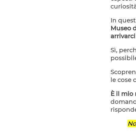
curiosit
In quest
Museo di
arrivarci
Sì, per
possibil
Scopren
le cose 
È il mio
domanda 
rispond
No