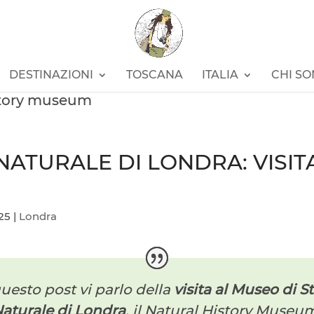
DESTINAZIONI
TOSCANA
ITALIA
CHI S
story museum
NATURALE DI LONDRA: VISITA
25
|
Londra
questo post vi parlo della
visita al Museo di St
aturale di Londra
, il Natural History Museu