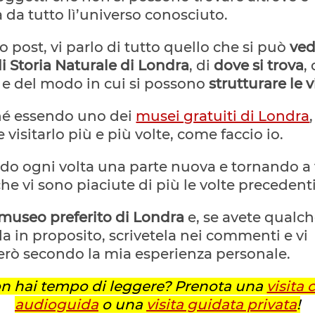
à da tutto lì’universo conosciuto.
o post, vi parlo di tutto quello che si può
ved
 Storia Naturale di Londra
, di
dove si trova
,
e del modo in cui si possono
strutturare le v
ché essendo uno dei
musei gratuiti di Londra
,
e visitarlo più e più volte, come faccio io.
do ogni volta una parte nuova e tornando a
che vi sono piaciute di più le volte precedenti
 museo preferito di Londra
e, se avete qualc
in proposito, scrivetela nei commenti e vi
erò secondo la mia esperienza personale.
n hai tempo di leggere? Prenota una
visita 
audioguida
o una
visita guidata privata
!