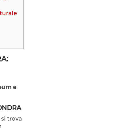
turale
A:
seum e
LONDRA
: si trova
h