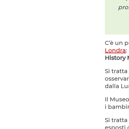
pro
C’è un p
Londra
:
History
Si tratt
osservar
dalla Lu
Il Museo
i bambin
Si tratt
esposti 