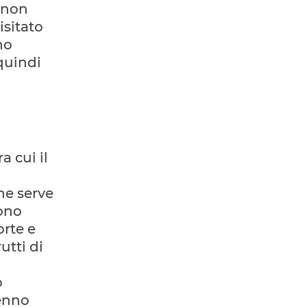
 non
isitato
no
 quindi
a cui il
,
he serve
sono
orte e
utti di
o
cenno