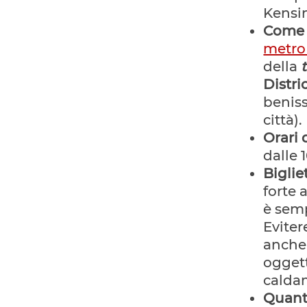
Kensi
Come a
metro
della
Distric
beniss
città).
Orari 
dalle 
Biglie
forte 
è sem
Evitere
anch
oggett
caldam
Quanto