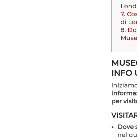
Lond
7.
Cos
di L
8.
Dov
Mus
MUSEO
INFO 
Iniziamo
informaz
per visit
VISITA
Dove s
nel qu