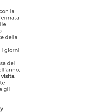
con la
 fermata
lle
o
te della
 i giorni
.
usa del
ell’anno,
visita
.
ete
e gli
ry