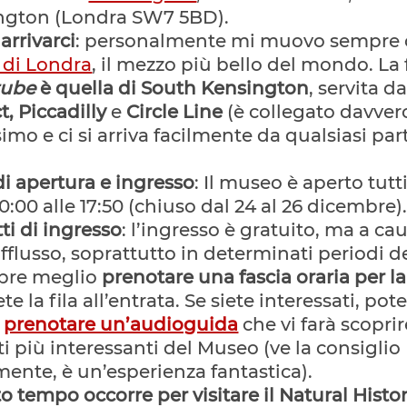
ngton (Londra SW7 5BD).
rrivarci
: personalmente mi muovo sempre 
 di Londra
, il mezzo più bello del mondo. La
tube
è quella di South Kensington
, servita da
t, Piccadilly
e
Circle Line
(è collegato davver
imo e ci si arriva facilmente da qualsiasi par
di apertura e ingresso
: Il museo è aperto tutti
10:00 alle 17:50 (chiuso dal 24 al 26 dicembre)
tti di ingresso
: l’ingresso è gratuito, ma a ca
afflusso, soprattutto in determinati periodi d
pre meglio
prenotare una fascia oraria per la 
te la fila all’entrata. Se siete interessati, pot
e
prenotare un’audioguida
che vi farà scoprir
i più interessanti del Museo (ve la consiglio
ente, è un’esperienza fantastica).
 tempo occorre per visitare il Natural Histo