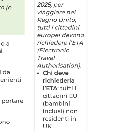
2025,
per
o (e
viaggiare nel
Regno Unito,
tutti i cittadini
europei devono
richiedere l’ETA
no a
(Electronic
l
Travel
Authorisation).
i da
Chi
deve
venienti
richiederla
l’ETA
: tutti i
cittadini EU
i portare
(bambini
inclusi) non
residenti in
sono
UK