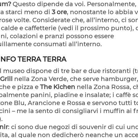
um?
Questo dipende da voi. Personalmente,
 a starci meno di
3 ore
, nonostante lo abbia v
se volte. Considerate che, all’interno, ci so
 calde e caffetterie (vedi il prossimo punto),
ni, colazioni e pranzi possono essere
illamente consumati all’interno.
INFO TERRA TERRA
 il museo dispone di tre bar e due ristoranti (tr
Grill
nella Zona Verde, che serve hamburger
che e pizza e
The Kichen
nella Zona Rossa, c
palmente panini, piadine e insalate; i caffè 
zone Blu, Arancione e Rossa e servono tutti t
cini – me la sento di consigliarvi i muffin ai fr
.
nir
: ci sono due negozi di souvenir di cui un
cita, al quale non dedicherò neanche un ac