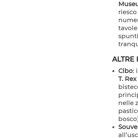
Muse
riesco
numero
tavole
spunti
tranqu
ALTRE 
Cibo
:
T. Rex 
bistec
princi
nelle 
pastic
bosco)
Souve
all’us