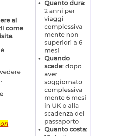
Quanto dura
:
2 anni per
viaggi
ere al
complessiva
 di
come
mente non
isite
.
superiori a 6
 è
mesi
Quando
scade
: dopo
 vedere
aver
.
soggiornato
complessiva
he
mente 6 mesi
in UK o alla
scadenza del
passaporto
con
Quanto costa
: