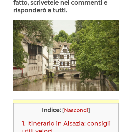
fatto, scrivetele nei commenti e
risponderò a tutti.
Indice:
[
Nascondi
]
1.
Itinerario in Alsazia: consigli
utili veloci