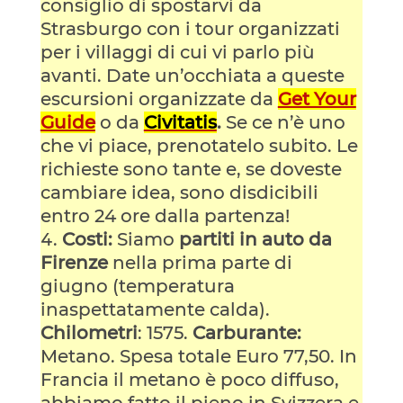
consiglio di spostarvi da
Strasburgo con i tour organizzati
per i villaggi di cui vi parlo più
avanti. Date un’occhiata a queste
escursioni organizzate da
Get Your
Guide
o da
Civitatis
.
Se ce n’è uno
che vi piace, prenotatelo subito. Le
richieste sono tante e, se doveste
cambiare idea, sono disdicibili
entro 24 ore dalla partenza!
Costi:
Siamo
partiti in auto da
Firenze
nella prima parte di
giugno (temperatura
inaspettatamente calda).
Chilometri
: 1575.
Carburante:
Metano. Spesa totale Euro 77,50. In
Francia il metano è poco diffuso,
abbiamo fatto il pieno in Svizzera e