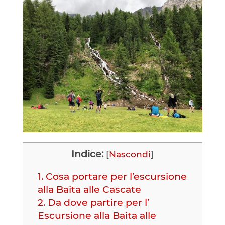
Indice:
[
Nascondi
]
1.
Cosa portare per l’escursione
alla Baita alle Cascate
2.
Da dove partire per l’
Escursione alla Baita alle