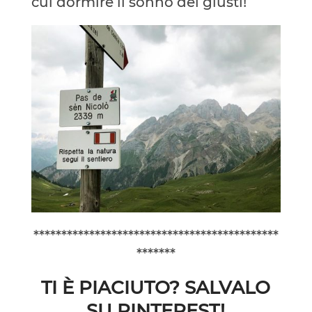
cui dormire il sonno dei giusti!
********************************************
*******
TI È PIACIUTO? SALVALO
SU PINTEREST!