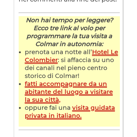
Non hai tempo per leggere?
Ecco tre link al volo per
programmare la tua visita a
Colmar in autonomia:
prenota una notte all’
Hotel Le
Colombier
: si affaccia su uno
dei canali nel pieno centro
storico di Colmar!
fatti accompagnare da un
abitante del luogo a visitare
la sua città,
oppure fai una
visita guidata
privata in italiano.