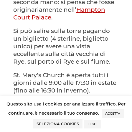
seconda mano: si pensa che fosse
originariamente nell’
Hampton
Court Palace
.
Si può salire sulla torre pagando
un biglietto (4 sterline, biglietto
unico) per avere una vista
eccellente sulla città vecchia di
Rye, sul porto di Rye e sul fiume.
St. Mary’s Church è aperta tutti i
giorni dalle 9:00 alle 17:30 in estate
(fino alle 16:30 in inverno).
L’ingresso alla chiesa è gratuito,
Questo sito usa i cookies per analizzare il traffico. Per
per salire sulla torre si paga.
continuare, è necessario il tuo consenso.
ACCETTA
SELEZIONA COOKIES
LANDGATE DOOR
LEGGI