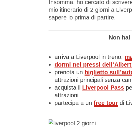
Insomma, ho cercato di scrivere
mio itinerario di 2 giorni a Live
sapere io prima di partire.
Non hai
arriva a Liverpool in treno,
ma
dormi nei pressi dell’Alber
prenota un
biglietto sull’a
attrazioni principali senza c
acquista il
Liverpool Pass
per
attrazioni
partecipa a un
free tour
di Li