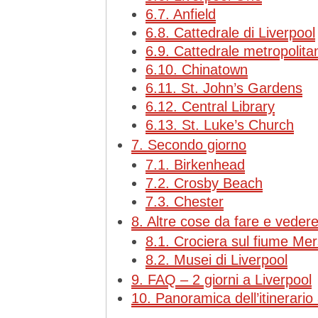
6.7.
Anfield
6.8.
Cattedrale di Liverpool
6.9.
Cattedrale metropolitan
6.10.
Chinatown
6.11.
St. John’s Gardens
6.12.
Central Library
6.13.
St. Luke’s Church
7.
Secondo giorno
7.1.
Birkenhead
7.2.
Crosby Beach
7.3.
Chester
8.
Altre cose da fare e vedere 
8.1.
Crociera sul fiume Me
8.2.
Musei di Liverpool
9.
FAQ – 2 giorni a Liverpool
10.
Panoramica dell’itinerario