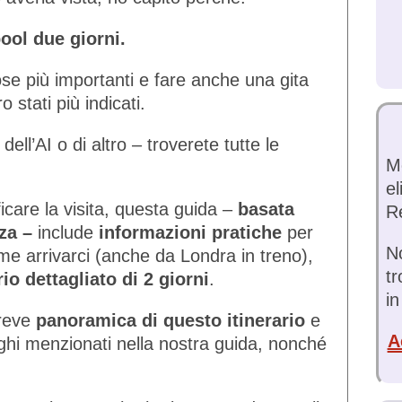
ool due giorni.
ose più importanti e fare anche una gita
 stati più indicati.
dell’AI o di altro – troverete tutte le
Mo
el
ficare la visita, questa guida –
basata
R
nza –
include
informazioni pratiche
per
N
me arrivarci (anche da Londra in treno),
t
rio dettagliato di 2 giorni
.
in
breve
panoramica di questo itinerario
e
A
uoghi menzionati nella nostra guida, nonché