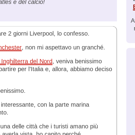
tles e del calcio!
A
e 2 giorni Liverpool, lo confesso.
chester
, non mi aspettavo un granché.
n Inghilterra del Nord
, veniva benissimo
partire per l’Italia e, allora, abbiamo deciso
benissimo.
e interessante, con la parte marina
to.
 una delle città che i turisti amano più
 averla vista, ho capito perché.