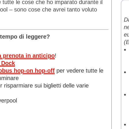
 tutte le cose che ho imparato durante il
rpool – sono cose che avrei tanto voluto
D
ne
e
 tempo di leggere?
(E
 prenota in anticipo
!
t Dock
utobus hop-on hop-off
per vedere tutte le
amminare
 risparmiare sui biglietti delle varie
verpool