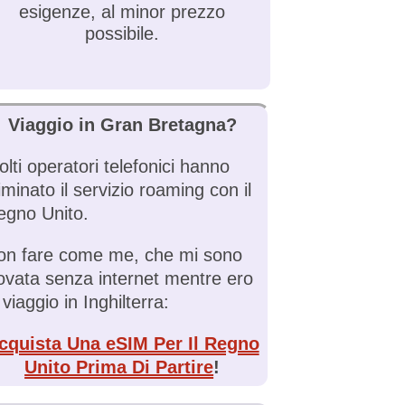
esigenze, al minor prezzo
possibile.
Viaggio in Gran Bretagna?
lti operatori telefonici hanno
iminato il servizio roaming con il
egno Unito.
on fare come me, che mi sono
rovata senza internet mentre ero
 viaggio in Inghilterra:
cquista Una eSIM Per Il Regno
Unito Prima Di Partire
!