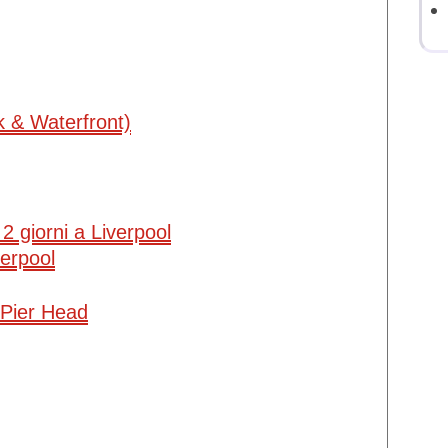
 & Waterfront)
i 2 giorni a Liverpool
verpool
 Pier Head