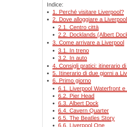
Indice:
1.
Perché visitare Liverpool?
2.
Dove alloggiare a Liverpool
2.1.
Centro città
2.2.
Docklands (Albert Dock
3.
Come arrivare a Liverpool
3.1.
In treno
3.2.
In auto
4.
Consigli pratici: itinerario d
5.
Itinerario di due giorni a Li
6.
Primo giorno
6.1.
Liverpool Waterfront e
6.2.
Pier Head
6.3.
Albert Dock
6.4.
Cavern Quarter
6.5.
The Beatles Story
6.6.
Liverpool One