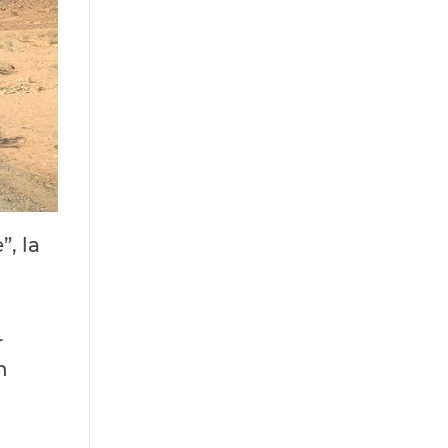
”, la
r
n