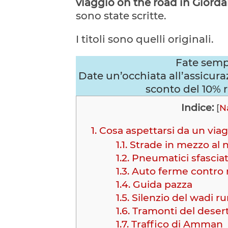
viaggio on the road in Giorda
sono state scritte.
I titoli sono quelli originali.
Fate semp
Date un’occhiata all’assicur
sconto del 10% ri
Indice:
[
N
1.
Cosa aspettarsi da un viag
1.1.
Strade in mezzo al n
1.2.
Pneumatici sfasciat
1.3.
Auto ferme contro 
1.4.
Guida pazza
1.5.
Silenzio del wadi r
1.6.
Tramonti del deser
1.7.
Traffico di Amman