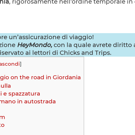
nia
, rigorosamente nell’ordine temporale in 
re un’assicurazione di viaggio!
azione
HeyMondo,
con la quale avrete diritto
servato ai lettori di Chicks and Trips.
ascondi
]
gio on the road in Giordania
ulla
i e spazzatura
mano in autostrada
um
to