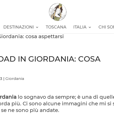
DESTINAZIONI
TOSCANA
ITALIA
CHI S
iordania: cosa aspettarsi
OAD IN GIORDANIA: COSA
23
|
Giordania
ordania
lo sognavo da sempre; è una di quell
scorda più. Ci sono alcune immagini che mi si
 se ne sono più andate.