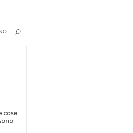
ONO
e cose
 sono