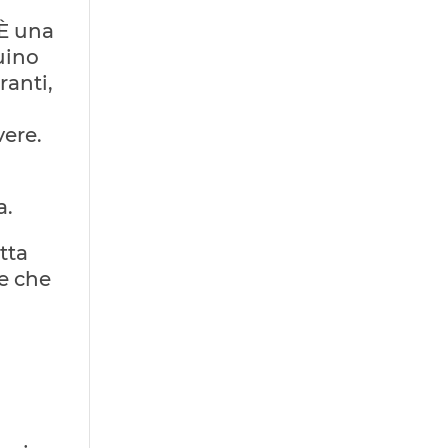
 È una
cuino
ranti,
vere.
a.
tta
e che