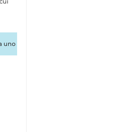
cui
 a uno