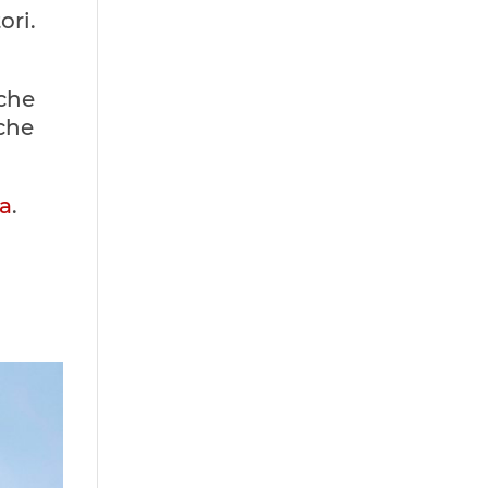
ori.
 che
che
ta
.