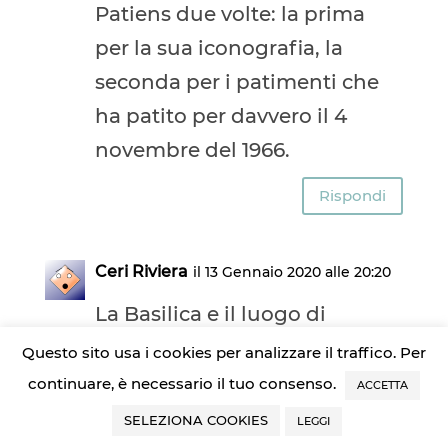
Patiens due volte: la prima
per la sua iconografia, la
seconda per i patimenti che
ha patito per davvero il 4
novembre del 1966.
Rispondi
Ceri Riviera
il 13 Gennaio 2020 alle 20:20
La Basilica e il luogo di
sepoltura di alcuni dei piu
Questo sito usa i cookies per analizzare il traffico. Per
illustri personaggi italiani,
continuare, è necessario il tuo consenso.
ACCETTA
come Michelangelo
SELEZIONA COOKIES
LEGGI