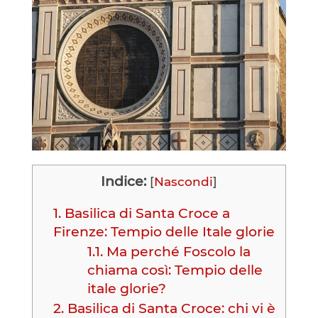
Indice:
[
Nascondi
]
1.
Basilica di Santa Croce a
Firenze: Tempio delle Itale glorie
1.1.
Ma perché Foscolo la
chiama così: Tempio delle
itale glorie?
2.
Basilica di Santa Croce: chi vi è