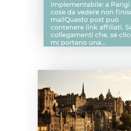
implementabile: a Parigi 
cose da vedere non fini
mai!Questo post può
contenere link affiliati. 
collegamenti che, se clic
mi portano una...