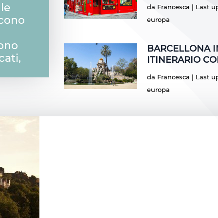
le
da
Francesca
|
Last u
scono
europa
Sono
BARCELLONA IN
cati,
ITINERARIO C
da
Francesca
|
Last u
europa