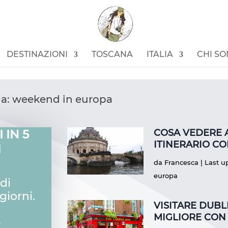
DESTINAZIONI
TOSCANA
ITALIA
CHI S
oria: weekend in europa
 IN 5
COSA VEDERE A
ITINERARIO C
I
da
Francesca
|
Last u
europa
di
giorni.
VISITARE DUBLI
MIGLIORE CON
e