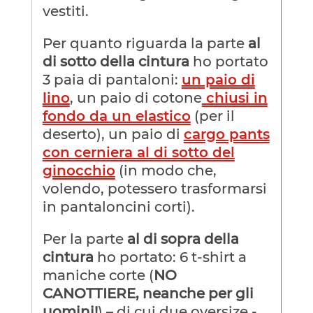
vestiti.
Per quanto riguarda la parte
al
di sotto della cintura
ho portato
3 paia di pantaloni:
un paio di
lino
, un paio di cotone
chiusi in
fondo da un elastico
(per il
deserto), un paio di
cargo pants
con cerniera al di sotto del
ginocchio
(in modo che,
volendo, potessero trasformarsi
in pantaloncini corti).
Per la parte
al di sopra della
cintura
ho portato: 6 t-shirt a
maniche corte (
NO
CANOTTIERE, neanche per gli
uomini!
) – di cui due oversize -,