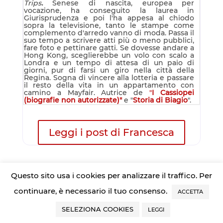
Trips
.
Senese di nascita, europea per
vocazione, ha conseguito la laurea in
Giurisprudenza e poi l'ha appesa al chiodo
sopra la televisione, tanto le stampe come
complemento d'arredo vanno di moda. Passa il
suo tempo a scrivere atti più o meno pubblici,
fare foto e pettinare gatti. Se dovesse andare a
Hong Kong, sceglierebbe un volo con scalo a
Londra e un tempo di attesa di un paio di
giorni, pur di farsi un giro nella città della
Regina. Sogna di vincere alla lotteria e passare
il resto della vita in un appartamento con
camino a Mayfair. Autrice de
"
I Cassiopei
(biografie non autorizzate)"
e "
Storia di Biagio
".
Leggi i post di Francesca
Questo sito usa i cookies per analizzare il traffico. Per
continuare, è necessario il tuo consenso.
ACCETTA
23 COMMENTI
SELEZIONA COOKIES
LEGGI