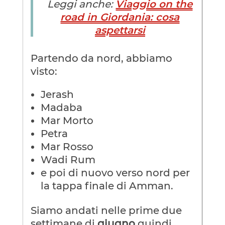
Leggi anche:
Viaggio on the
road in Giordania: cosa
aspettarsi
Partendo da nord, abbiamo
visto:
Jerash
Madaba
Mar Morto
Petra
Mar Rosso
Wadi Rum
e poi di nuovo verso nord per
la tappa finale di Amman.
Siamo andati nelle prime due
settimane di
giugno
quindi,