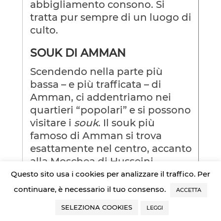
abbigliamento consono. Si
tratta pur sempre di un luogo di
culto.
SOUK DI AMMAN
Scendendo nella parte più
bassa – e più trafficata – di
Amman, ci addentriamo nei
quartieri “popolari” e si possono
visitare i
souk
. Il souk più
famoso di Amman si trova
esattamente nel centro, accanto
alla Moschea di Husseini.
Questo sito usa i cookies per analizzare il traffico. Per
Si chiama
Souk Sukkar, mercato
continuare, è necessario il tuo consenso.
ACCETTA
dello zucchero
. Vendono di
SELEZIONA COOKIES
tutto, dalla frutta fresca alla
LEGGI