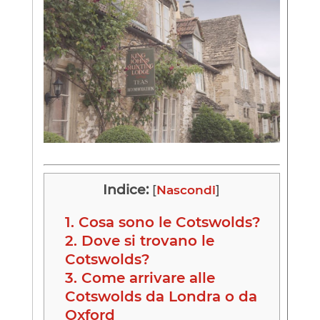
Indice:
[
Nascondi
]
1.
Cosa sono le Cotswolds?
2.
Dove si trovano le
Cotswolds?
3.
Come arrivare alle
Cotswolds da Londra o da
Oxford