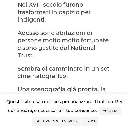
Nel XVIII secolo furono
trasformati in ospizio per
indigenti.
Adesso sono abitazioni di
persone molto molto fortunate
e sono gestite dal National
Trust.
Sembra di camminare in un set
cinematografico.
Una scenografia già pronta, la
copertina di un romanzo
Questo sito usa i cookies per analizzare il traffico. Per
dell’ottocento, la cover di una
continuare, è necessario il tuo consenso.
scatola di cioccolatini.
ACCETTA
SELEZIONA COOKIES
LEGGI
Bibury è un prato enorme