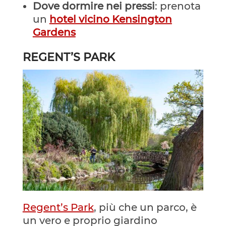
Dove dormire nei pressi
: prenota
un
hotel vicino Kensington
Gardens
REGENT’S PARK
Regent’s Park
, più che un parco, è
un vero e proprio giardino