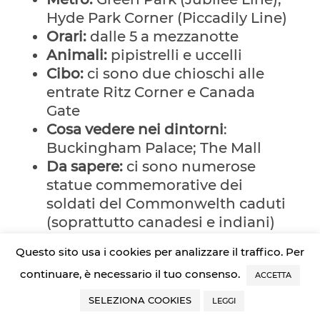
Hyde Park Corner (Piccadily Line)
Orari:
dalle 5 a mezzanotte
Animali:
pipistrelli e uccelli
Cibo:
ci sono due chioschi alle
entrate Ritz Corner e Canada
Gate
Cosa vedere nei dintorni
:
Buckingham Palace; The Mall
Da sapere:
ci sono numerose
statue commemorative dei
soldati del Commonwelth caduti
(soprattutto canadesi e indiani)
Dove dormire nei pressi:
prenota
Questo sito usa i cookies per analizzare il traffico. Per
un
hotel vicino a Green Park
continuare, è necessario il tuo consenso.
ACCETTA
VICTORIA TOWER GARDENS
SELEZIONA COOKIES
LEGGI